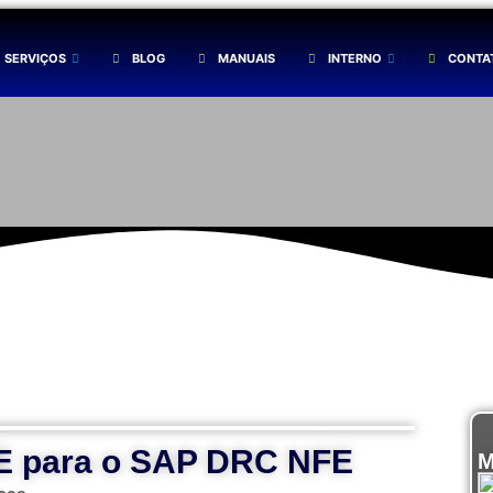
ÇA
SERVIÇOS
BLOG
MANUAIS
INTERNO
CONTA
eficiente, onde as responsabilidades e
mente definidas e alinhadas aos
E para o SAP DRC NFE
M