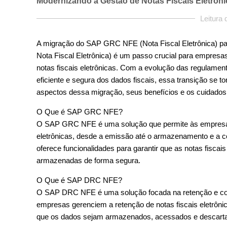
Modernizando a Gestão de Notas Fiscais Eletrôni
Leitura
A migração do SAP GRC NFE (Nota Fiscal Eletrônica) p
Nota Fiscal Eletrônica) é um passo crucial para empres
notas fiscais eletrônicas. Com a evolução das regulamen
eficiente e segura dos dados fiscais, essa transição se to
aspectos dessa migração, seus benefícios e os cuidado
O Que é SAP GRC NFE?
Wat zijn de top 10 online casino's in Nederland
O SAP GRC NFE é uma solução que permite às empresas g
met educatieve resources 2026?
eletrônicas, desde a emissão até o armazenamento e a c
Wat zijn de top 10 online casino’s in Nederland met
oferece funcionalidades para garantir que as notas fisca
educatieve resources 2026? Als deskundige op het gebied
armazenadas de forma segura.
van online gokken, wil ik u helpen bij het maken van de
juiste...
O Que é SAP DRC NFE?
O SAP DRC NFE é uma solução focada na retenção e conf
Leia mais
empresas gerenciem a retenção de notas fiscais eletrôni
que os dados sejam armazenados, acessados e descarta