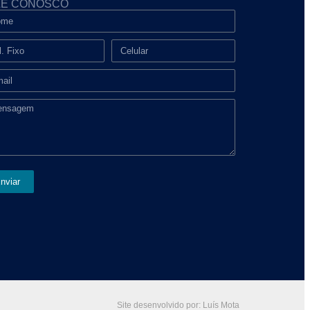
LE CONOSCO
nviar
Site desenvolvido por: Luís Mota