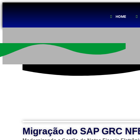
GOVERNAN
HOME
Possuímos uma estrutura bem definida e 
funções de cada colaborador estão clara
objetivos da empresa.
Fale conosco
Migração do SAP GRC NF