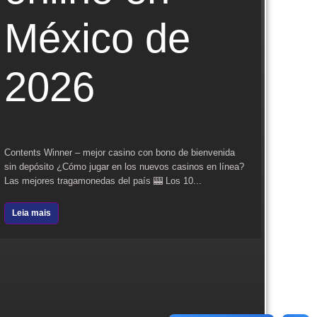
México de
C
2026
U
S
Contents Winner – mejor casino con bono de bienvenida
sin depósito ¿Cómo jugar en los nuevos casinos en línea?
2
Las mejores tragamonedas del país 🎰 Los 10...
Leia mais
Conten
Typer 
nackde
Säkerh