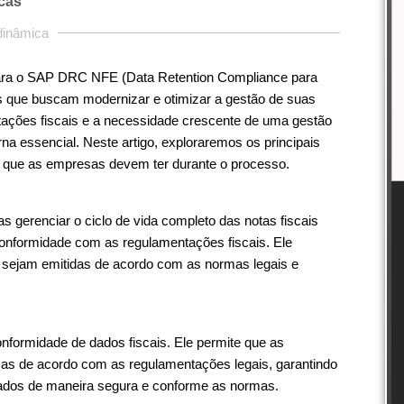
cas
 dinâmica
ara o SAP DRC NFE (Data Retention Compliance para
as que buscam modernizar e otimizar a gestão de suas
tações fiscais e a necessidade crescente de uma gestão
rna essencial. Neste artigo, exploraremos os principais
s que as empresas devem ter durante o processo.
Comparing Mostbet Azərbaycan: Aviator və Crash
erenciar o ciclo de vida completo das notas fiscais
Oyunları with Other Games in 2026
onformidade com as regulamentações fiscais. Ele
is sejam emitidas de acordo com as normas legais e
Leia mais
ormidade de dados fiscais. Ele permite que as
cas de acordo com as regulamentações legais, garantindo
dos de maneira segura e conforme as normas.