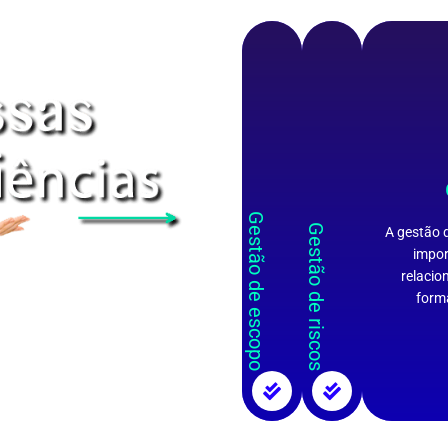
Gestão de escopo
Gestão de riscos
A gestão 
impor
relacio
form